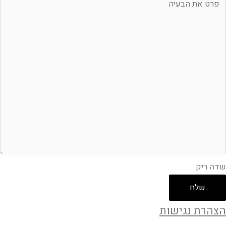
יק
שדה ריק
שלח
הצהרת נגישות